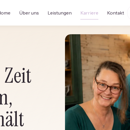
Home
Über uns
Leistungen
Karriere
Kontakt
 Zeit
m,
ält