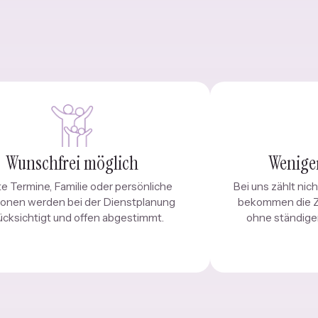
Wunschfrei möglich
Weniger
te Termine, Familie oder persönliche
Bei uns zählt nic
tionen werden bei der Dienstplanung
bekommen die Ze
ücksichtigt und offen abgestimmt.
ohne ständigen