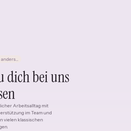
nders....
 dich bei uns
sen
licher Arbeitsalltag mit
nterstützung im Team und
in vielen klassischen
gen.