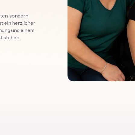
nten, sondern
t ein herzlicher
lanung und einem
t stehen.