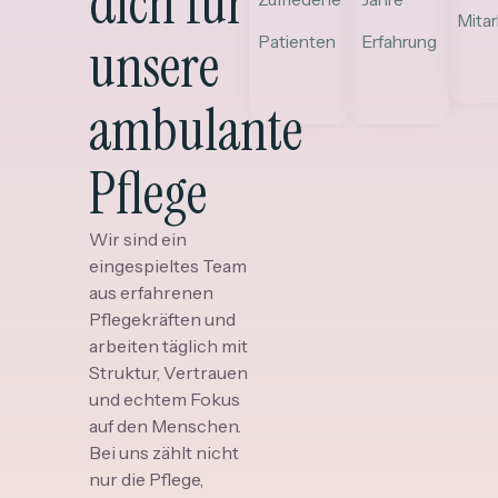
dich für
Mitar
unsere
Patienten
Erfahrung
ambulante
Pflege
Wir sind ein
eingespieltes Team
aus erfahrenen
Pflegekräften und
arbeiten täglich mit
Struktur, Vertrauen
und echtem Fokus
auf den Menschen.
Bei uns zählt nicht
nur die Pflege,