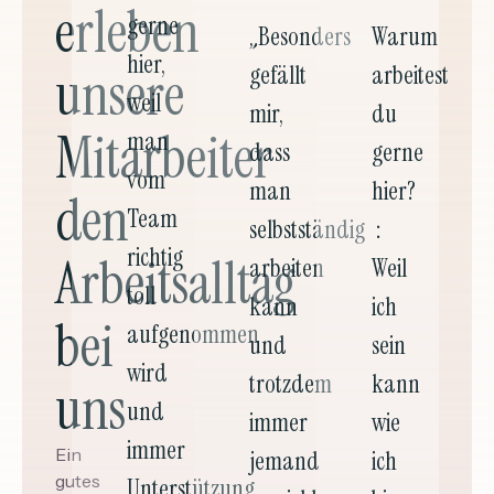
erleben
gerne
„Besonders
Warum
hier,
unsere
gefällt
arbeitest
weil
mir,
du
Mitarbeiter
man
dass
gerne
vom
man
hier?
den
Team
selbstständig
:
richtig
Arbeitsalltag
arbeiten
Weil
toll
kann
ich
bei
aufgenommen
und
sein
wird
trotzdem
kann
uns
und
immer
wie
immer
Ein
jemand
ich
gutes
Unterstützung