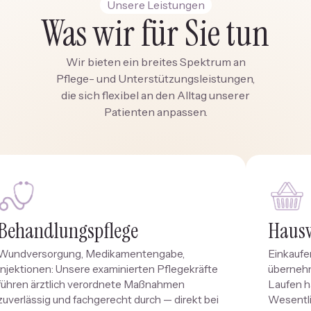
Unsere Leistungen
Was wir für Sie tun
Wir bieten ein breites Spektrum an
Pflege- und Unterstützungsleistungen,
die sich flexibel an den Alltag unserer
Patienten anpassen.
Behandlungspflege
Hausw
Wundversorgung, Medikamentengabe,
Einkaufe
Injektionen: Unsere examinierten Pflegekräfte
übernehm
führen ärztlich verordnete Maßnahmen
Laufen ha
zuverlässig und fachgerecht durch — direkt bei
Wesentli