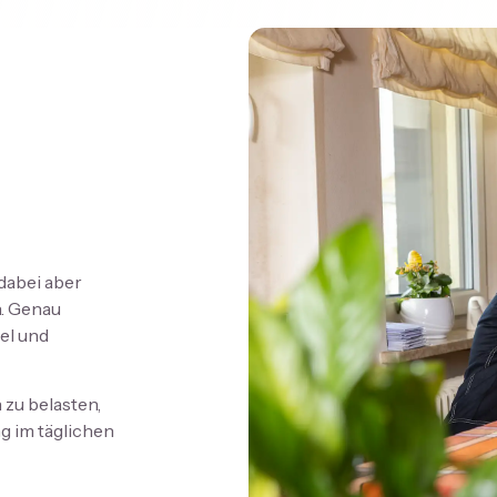
dabei aber
n. Genau
el und
 zu belasten,
g im täglichen