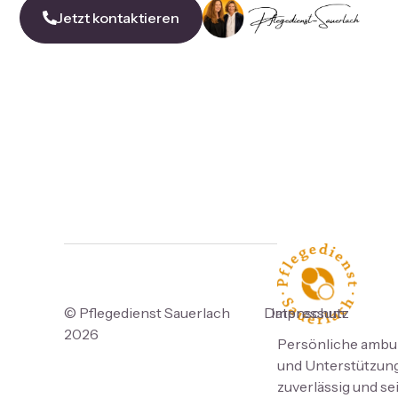
Jetzt kontaktieren
© Pflegedienst Sauerlach
Datenschutz
Impressum
2026
Persönliche ambul
und Unterstützung 
zuverlässig und se