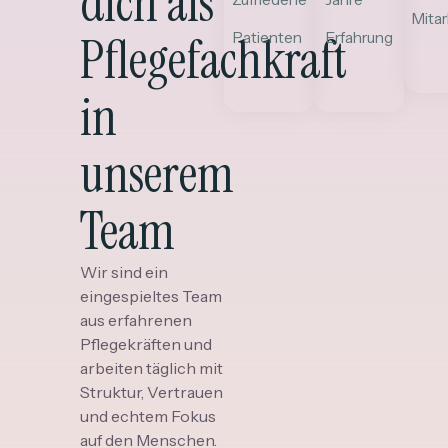
dich als
Mitar
Pflegefachkraft
Patienten
Erfahrung
in
unserem
Team
Wir sind ein
eingespieltes Team
aus erfahrenen
Pflegekräften und
arbeiten täglich mit
Struktur, Vertrauen
und echtem Fokus
auf den Menschen.