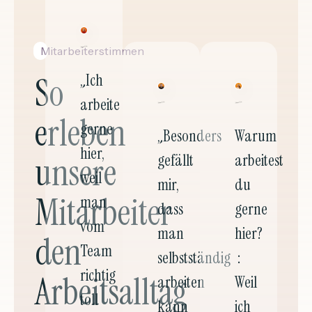
Mitarbeiterstimmen
So
„Ich
arbeite
erleben
gerne
„Besonders
Warum
hier,
unsere
gefällt
arbeitest
weil
mir,
du
Mitarbeiter
man
dass
gerne
vom
man
hier?
den
Team
selbstständig
:
richtig
Arbeitsalltag
arbeiten
Weil
toll
kann
ich